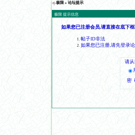
极限
» 论坛提示
极限 提示信息
如果您已注册会员,请直接在底下框
帖子ID非法
如果您已注册,请先登录
请从
密 