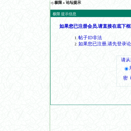
极限
» 论坛提示
极限 提示信息
如果您已注册会员,请直接在底下框
帖子ID非法
如果您已注册,请先登录
请从
密 