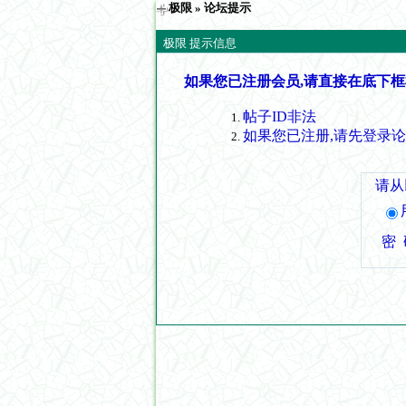
极限
» 论坛提示
极限 提示信息
如果您已注册会员,请直接在底下框
帖子ID非法
如果您已注册,请先登录
请从
密 