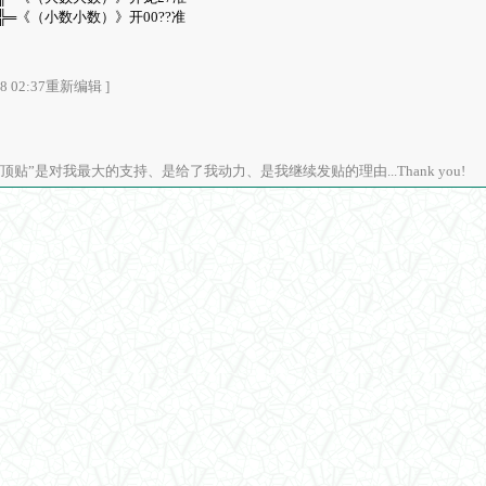
╬═《（小数小数）》开00??准
8 02:37重新编辑 ]
顶贴”是对我最大的支持、是给了我动力、是我继续发贴的理由...Thank you!