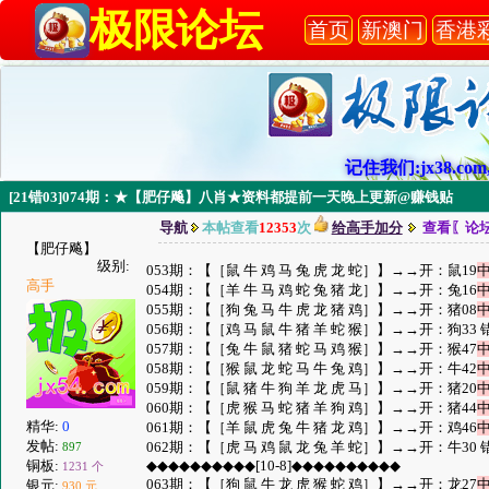
极限论坛
首页
新澳门
香港
记住我们:jx38.com,
[21错03]074期：★【肥仔飚】八肖★资料都提前一天晚上更新@赚钱贴
导航
本帖查看
12353
次
给高手加分
查看〖论
【肥仔飚】
级别:
053期：【［鼠 牛 鸡 马 兔 虎 龙 蛇］】→→开：鼠19
高手
054期：【［羊 牛 马 鸡 蛇 兔 猪 龙］】→→开：兔16
055期：【［狗 兔 马 牛 虎 龙 猪 鸡］】→→开：猪08
056期：【［鸡 马 鼠 牛 猪 羊 蛇 猴］】→→开：狗33 
057期：【［兔 牛 鼠 猪 蛇 马 鸡 猴］】→→开：猴47
058期：【［猴 鼠 龙 蛇 马 牛 兔 鸡］】→→开：牛42
059期：【［鼠 猪 牛 狗 羊 龙 虎 马］】→→开：猪20
060期：【［虎 猴 马 蛇 猪 羊 狗 鸡］】→→开：猪44
精华:
0
061期：【［羊 鼠 虎 兔 牛 猪 龙 鸡］】→→开：鸡46
发帖:
062期：【［虎 马 鸡 鼠 龙 兔 羊 蛇］】→→开：牛30 
897
铜板:
◆◆◆◆◆◆◆◆◆◆[10-8]◆◆◆◆◆◆◆◆◆◆
1231 个
063期：【［狗 鼠 牛 龙 虎 猴 蛇 鸡］】→→开：龙27
银元:
930 元