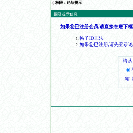
极限
» 论坛提示
极限 提示信息
如果您已注册会员,请直接在底下框
帖子ID非法
如果您已注册,请先登录
请从
密 