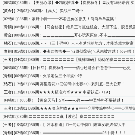
[00错00]086期：【美丽心愿】◆精彩推荐◆【春夏秋冬】〓没有华丽语言,
[黄金]
[12错03]<086期> 【高人】实战三二码中
[02错01]086期：家野中特━━━不看是你的损失！简简单单赢奖！
[青铜]
[08错02]086期：【马会秘密】绝杀三肖抓住机会、大胆下注、脱贫致
[黄金]
[08错02]086期：▂▂▂▂▂▂▂▂开心玩家原创5不中▂▂▂▂▂▂
[钻石]
[17错03]086期.︵︵《三十码中》︵︵有梦想的地方，才能造就大财富
[青铜]
[05错01]086期：◆湘西恰恰◆━↘(原创③头)↘从未被超越！公开啦
[王者]
[34错05]086期：〓〓〓〓〓〓〓〓【规律36码】稳稳的赢〓〓〓〓〓
[00错00]086期:【日日红】春夏秋冬━━━信心还是会在连连中━━━已更
[青铜]
[00错00]086期：火爷定位三个半波中特
[钻石]
[12错03]086期.雾里看花<<②④码中比赛>>冲刺到底--已大公开！
[王者]
[13错01]086期★★★★精准六肖★★★ 申请认证
( +19 )
[04错01]（086期）【黄金天马】5肖--------5肖-------中奖特料不要错过！
[王者]
[13错02]086期,★★★凄凉的吻★★★====◇單雙筆中特◇===◇單
[04错01]086期.〓〓〓〓〓〓〓〓赢【波色】赢〓〓〓〓〓〓〓〓
[王者]
[19错03]086期：〖萍水相逢〗□一句话中特□...隆重发表,希望大中
[青铜]
[02错00]086期：══════════════════════26中特！！！