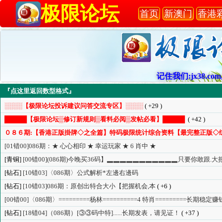
极限论坛
首页
新澳门
香港
记住我们:jx38.com,
『点这里返回数型格式』
░░░░【极限论坛投诉建议问答交流专区】░░░░
( +29 )
█████【极限论坛▒修订新规则▒看料必阅▒发帖必看】█████
( +42 )
０８６期:【香港正版掛牌◇之全篇】特码极限统计综合资料【最完整正版◇
[01错00]086期：★ 心心相印 ★ 幸运玩家 ★ 6 肖中 ★
[青铜]
[00错00](086期)今晚买36码】▂▂▂▂▂▂▂▂▂▂▂只要你敢跟.
[钻石]
[10错03]〈086期〉公式解析*左邊右邊码
[钻石]
[10错03]086期：原创出特合大小【把握机会,本
( +6 )
[00错00]〈086期〉=========杨林==========4 特肖=========长期稳定
[钻石]
[18错04]（086期）[③③码中特]......长期发表，请见证！
( +37 )