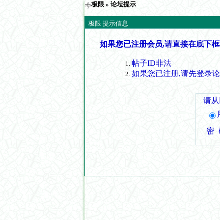
极限
» 论坛提示
极限 提示信息
如果您已注册会员,请直接在底下框
帖子ID非法
如果您已注册,请先登录
请从
密 