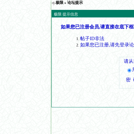
极限
» 论坛提示
极限 提示信息
如果您已注册会员,请直接在底下框
帖子ID非法
如果您已注册,请先登录
请从
密 