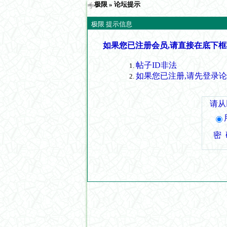
极限
» 论坛提示
极限 提示信息
如果您已注册会员,请直接在底下框
帖子ID非法
如果您已注册,请先登录
请从
密 