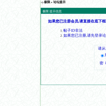
极限
» 论坛提示
极限 提示信息
如果您已注册会员,请直接在底下框
帖子ID非法
如果您已注册,请先登录
请从
密 