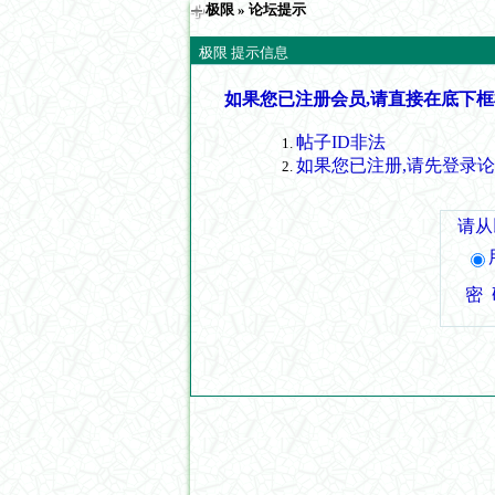
极限
» 论坛提示
极限 提示信息
如果您已注册会员,请直接在底下框
帖子ID非法
如果您已注册,请先登录
请从
密 