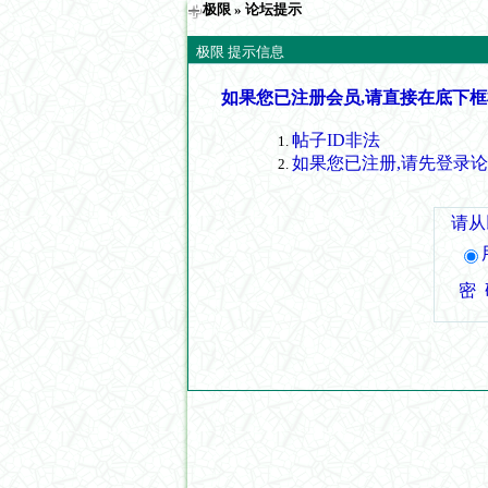
极限
» 论坛提示
极限 提示信息
如果您已注册会员,请直接在底下框
帖子ID非法
如果您已注册,请先登录
请从
密 