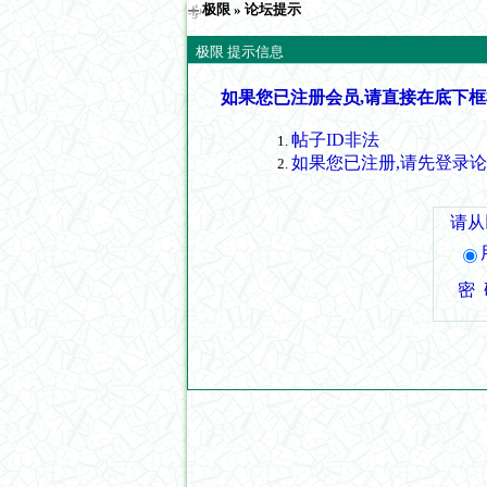
极限
» 论坛提示
极限 提示信息
如果您已注册会员,请直接在底下框
帖子ID非法
如果您已注册,请先登录
请从
密 