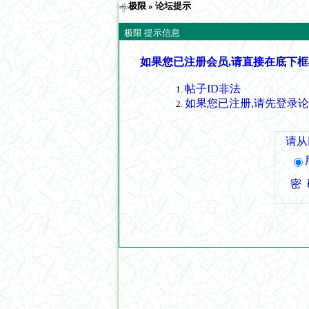
极限
» 论坛提示
极限 提示信息
如果您已注册会员,请直接在底下框
帖子ID非法
如果您已注册,请先登录
请从
密 