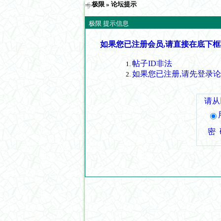
极限
» 论坛提示
极限 提示信息
如果您已注册会员,请直接在底下框
帖子ID非法
如果您已注册,请先登录
请从
密 