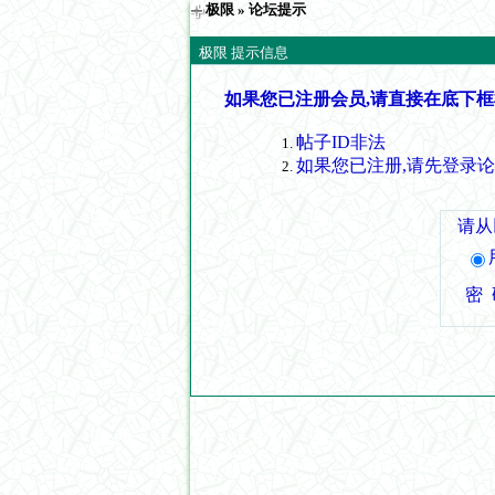
极限
» 论坛提示
极限 提示信息
如果您已注册会员,请直接在底下框
帖子ID非法
如果您已注册,请先登录
请从
密 