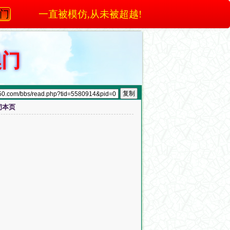
澳门
一直被模仿,从未被超越!
澳门
闭本页