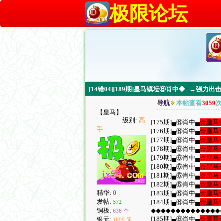
极限论坛
[14错04][189期]皇马镇坛⑥肖中◆═→强力出
导航
本帖查看
3059
【皇马】
级别:
高
[175期]▄⑥肖中▄
☆皇马
手
[176期]▄⑥肖中▄
☆皇马
[177期]▄⑥肖中▄
☆皇马
[178期]▄⑥肖中▄
☆皇马
[179期]▄⑥肖中▄
☆皇马
[180期]▄⑥肖中▄
☆皇马
[181期]▄⑥肖中▄
☆皇马
[182期]▄⑥肖中▄
☆皇马
精华:
0
[183期]▄⑥肖中▄
☆皇马
发帖:
[184期]▄⑥肖中▄
☆皇马
572
铜板:
◆◆◆◆◆◆◆◆◆◆◆◆◆◆◆
638 个
[185期]▄⑥肖中▄
☆皇马
银元:
1899 元