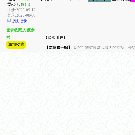
贡献值:
566 点
注册:2023-09-12
登录:2026-08-08
历史记录
登录收藏,方便参
考:
【购买用户】
添加收藏
【给我顶一帖】
您的“顶贴”是对我最大的支持、是给了我