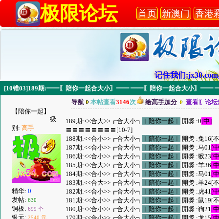
极限论坛
首页
新澳门
香港
记住我们:jx38.com,
[10错03]189期:━━〖陪你一起合大小〗━━ ━━〖陪你一起合大小〗━
导航
本帖查看
3146
次
给高手加分
查看〖论坛
【陪你一起】
级
189期:<<合大>>┏合大小┓
︱陪你一起︱
開獎 :0
[中]
别:
高手
〓〓〓〓〓〓〓〓[10-7]
188期:<<合小>>┏合大小┓
︱陪你一起︱
開獎 :兔16[
187期:<<合小>>┏合大小┓
︱陪你一起︱
開獎 :马01
[中
186期:<<合小>>┏合大小┓
︱陪你一起︱
開獎 :猴23
[中
185期:<<合大>>┏合大小┓
︱陪你一起︱
開獎 :羊36
[中
184期:<<合小>>┏合大小┓
︱陪你一起︱
開獎 :马01
[中
183期:<<合大>>┏合大小┓
︱陪你一起︱
開獎 :羊24[
精华:
0
182期:<<合小>>┏合大小┓
︱陪你一起︱
開獎 :虎41
[中
发帖:
181期:<<合小>>┏合大小┓
︱陪你一起︱
開獎 :鼠19[
630
铜板:
180期:<<合小>>┏合大小┓
︱陪你一起︱
開獎 :狗21
[中
699 个
银元:
179期:<<合小>>┏合大小┓
︱陪你一起︱
開獎 :龙15
[中
2540 元