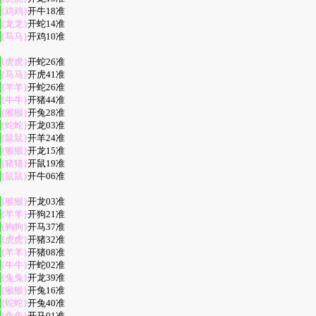
肖
{鸡鸡}
开牛18准
肖
{龙龙}
开蛇14准
肖
{马马}
开鸡10准
肖
{虎虎}
开蛇26准
肖
{马马}
开虎41准
肖
{羊羊}
开蛇26准
肖
{牛牛}
开猪44准
肖
{猴猴}
开兔28准
肖
{蛇蛇}
开龙03准
肖
{鼠鼠}
开羊24准
肖
{猴猴}
开龙15准
肖
{猪猪}
开鼠19准
肖
{鼠鼠}
开牛06准
肖
{猴猴}
开龙03准
肖
{羊羊}
开狗21准
肖
{狗狗}
开马37准
肖
{虎虎}
开猪32准
肖
{羊羊}
开猪08准
肖
{牛牛}
开蛇02准
肖
{兔兔}
开龙39准
肖
{猴猴}
开兔16准
肖
{蛇蛇}
开兔40准
肖
{兔兔}
开马01准