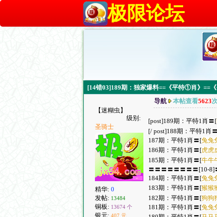
极限论坛
[14错03]189期：独家爆料==《平特①肖》=
导航
本帖查看
5623
【迷糊虫】
级别:
[post]189期：平特1肖〓[
圣骑士
[/ post]188期：平特1肖〓
187期：平特1肖〓[
兔兔
186期：平特1肖〓[
虎虎
185期：平特1肖〓[
牛牛
〓〓〓〓〓〓〓〓[10-
184期：平特1肖〓[
兔兔
183期：平特1肖〓[
猴猴
精华:
0
发帖:
182期：平特1肖〓[
狗狗
13484
铜板:
181期：平特1肖〓[
兔兔
13674 个
银元:
407 元
180期：平特1肖〓[
马马