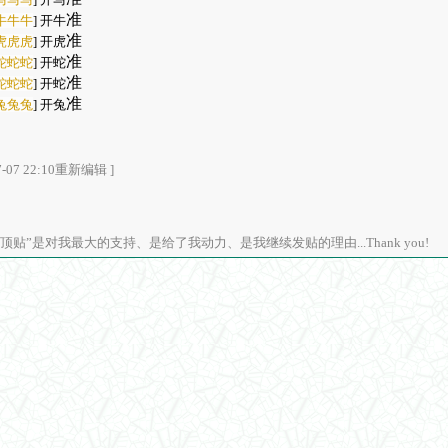
准
牛牛牛
] 开牛
准
虎虎虎
] 开虎
准
蛇蛇蛇
] 开蛇
准
蛇蛇蛇
] 开蛇
准
兔兔兔
] 开兔
07 22:10重新编辑 ]
顶贴”是对我最大的支持、是给了我动力、是我继续发贴的理由...Thank you!