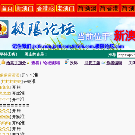
首页
新澳门
香港彩
老澳门
简:新澳
简:香港
简:
新
当前位于:
记住我们:jx38.com,jx40.com,90506.com,极限论坛.com
=《平特①肖》== 黑庄的克星！
推荐
次
给高手加分
查看〖论坛规则〗
投诉
回复主题
作者编辑
关
准
猴猴猴猴猴
] 开？？
准
[
蛇蛇蛇蛇蛇
] 开蛇
兔兔兔
] 开 错
准
虎虎虎
] 开虎
准
牛牛牛
] 开牛
8]〓〓〓〓〓〓〓〓
兔兔兔
] 开 错
准
猴猴猴
] 开猴
准
狗狗狗
] 开狗
兔兔兔
] 开 错
准
马马马
] 开马