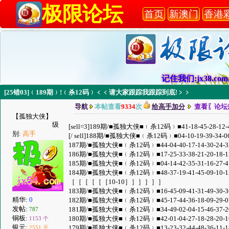
极限论坛
首页
新澳门
香港
记住我们:jx38.com,
[25错03]﹙189期﹚!﹙杀12码﹚﹤﹤请大家跟踪我跟踪到底!﹥﹥
导航
本帖查看
9334
次
给高手加分
查看〖论坛
【孤独大侠】
级
[sell=3]189期/■孤独大侠■﹙杀12码﹚■41-18-45-28-12-
别:
高手
[/ sell]188期/■孤独大侠■﹙杀12码﹚■04-10-19-39-34-0
187期/■孤独大侠■﹙杀12码﹚■44-04-40-17-14-30-24-3
186期/■孤独大侠■﹙杀12码﹚■17-25-33-38-21-20-18-1
185期/■孤独大侠■﹙杀12码﹚■04-14-42-35-31-16-27-4
184期/■孤独大侠■﹙杀12码﹚■48-37-19-41-45-09-10-1
［［［［［［10-10］］］］］］
183期/■孤独大侠■﹙杀12码﹚■16-45-09-41-31-49-30-3
精华:
0
182期/■孤独大侠■﹙杀12码﹚■45-17-44-36-18-09-29-0
发帖:
181期/■孤独大侠■﹙杀12码﹚■34-49-02-04-15-46-37-2
787
铜板:
180期/■孤独大侠■﹙杀12码﹚■42-01-04-27-18-28-20-1
1153 个
银元:
179期/■孤独大侠■﹙杀12码﹚■13-23-32-44-48-36-11-1
2551 元