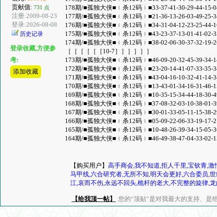
贡献值:
178期/■孤独大侠■﹙杀12码﹚■33-37-41-30-29-44-15-0
731 点
注册:2009-08-23
177期/■孤独大侠■﹙杀12码﹚■21-36-13-26-03-49-25-3
登录:2026-08-08
176期/■孤独大侠■﹙杀12码﹚■34-31-04-12-23-25-44-1
175期/■孤独大侠■﹙杀12码﹚■43-23-37-13-01-41-02-3
历史记录
174期/■孤独大侠■﹙杀12码﹚■38-02-06-30-37-32-19-2
登录收藏,方便参
［［［［［［10-7］］］］］］
173期/■孤独大侠■﹙杀12码﹚■46-09-20-32-45-39-34-1
考:
172期/■孤独大侠■﹙杀12码﹚■23-20-14-41-07-33-35-3
添加收藏
171期/■孤独大侠■﹙杀12码﹚■43-04-16-10-32-41-14-3
170期/■孤独大侠■﹙杀12码﹚■13-43-01-34-16-31-46-1
169期/■孤独大侠■﹙杀12码﹚■10-35-15-34-44-18-30-4
168期/■孤独大侠■﹙杀12码﹚■37-08-32-03-10-38-01-3
167期/■孤独大侠■﹙杀12码﹚■30-01-33-05-11-15-38-2
166期/■孤独大侠■﹙杀12码﹚■05-09-22-06-33-19-17-2
165期/■孤独大侠■﹙杀12码﹚■10-48-26-39-34-15-05-3
164期/■孤独大侠■﹙杀12码﹚■46-49-38-47-04-33-02-1
【购买用户】
高手商会,我不知道,拒人千里,宝钦青,激
马甲线,六合研究者,无所不知,明天会更好,六合委员,世
江,哀而不伤,永远不回头,桅杆的老大,不完整的旋律,龙
【给我顶一帖】
您的“顶贴”是对我最大的支持、是给了我