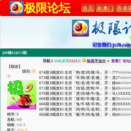
极限论坛
首页
新澳门
香港
记住我们:jx38.com,
[08错02]074期.
导航
本帖查看
5125
次
给高手加分
查看〖论坛
【顺发】
级别:
高
074期.$顺发$5 生肖「狗/虎/鸡/猪/马」 开：????√√√√√
手
073期.$顺发$5 生肖「羊/狗/虎/龙/猴」 开：龙27√√√√√
072期.$顺发$5 生肖「蛇/龙/虎/羊/猪」 开：猪44√√√√√
071期.$顺发$5 生肖「鸡/鼠/虎/蛇/牛」 开：鼠43√√√√√
070期.$顺发$5 生肖「虎/鸡/猪/牛/兔」 开：马13XXXX
069期.$顺发$5 生肖「猪/蛇/羊/猴/龙」 开：猴35√√√√√
068期.$顺发$5 生肖「兔/牛/猪/羊/狗」 开：虎29XXXX
067期.$顺发$5 生肖「鸡/狗/马/龙/蛇」 开：鸡10√√√√√
精华:
0
066期.$顺发$5 生肖「猴/羊/鸡/兔/猪」 开：鸡46√√√√√
发帖:
860
铜板:
956 个
银元:
1630 元