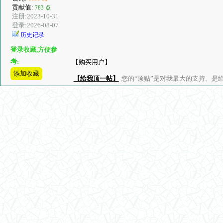
贡献值:
783 点
注册:2023-10-31
登录:2026-08-07
历史记录
登录收藏,方便参
考:
【购买用户】
添加收藏
【给我顶一帖】
您的“顶贴”是对我最大的支持、是给了我