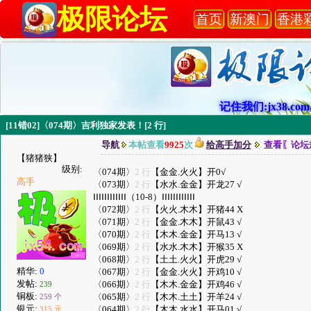
极限论坛
首页
新澳门
香港
记住我们:jx38.com,
[11错02]〈074期〉吉利独家发表！[2 行]
导航
本帖查看
9925
次
给高手加分
查看〖论坛
【猪猪狭】
级别:
〈074期〉
2 行
【金金.火火】开0√
高手
〈073期〉
2 行
【水水.金金】开龙27 √
ⅠⅠⅠⅠⅠⅠⅠⅠⅠⅠⅠⅠ（10-8）ⅠⅠⅠⅠⅠⅠⅠⅠⅠⅠⅠⅠ
〈072期〉
2 行
【火火.木木】开猪44 X
〈071期〉
2 行
【金金.木木】开鼠43 √
〈070期〉
2 行
【木木.金金】开马13 √
〈069期〉
2 行
【水水.木木】开猴35 X
〈068期〉
2 行
【土土.火火】开虎29 √
精华:
0
〈067期〉
2 行
【金金.火火】开鸡10 √
发帖:
〈066期〉
2 行
【木木.金金】开鸡46 √
239
铜板:
〈065期〉
2 行
【木木.土土】开羊24 √
259 个
银元:
〈064期〉
2 行
【木木.水水】开马01 √
315 元