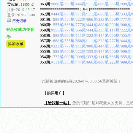
063期:
=000尾/333尾/444尾/111尾/666尾/555尾/999尾
贡献值:
11855 点
==================={10-8}===================
注册:2019-05-17
062期:
=444尾/888尾/777尾/111尾/666尾/555尾/333尾
登录:2026-08-08
061期:
=888尾/555尾/222尾/666尾/333尾/000尾/777尾
历史记录
060期:
=555尾/666尾/777尾/444尾/888尾/999尾/000尾
登录收藏,方便参
059期:
=555尾/777尾/666尾/444尾/333尾/111尾/222尾
058期:
=888尾/999尾/111尾/222尾/444尾/666尾/555尾
考:
057期:
=888尾/555尾/666尾/111尾/222尾/777尾/444尾
添加收藏
056期:
=333尾/777尾/111尾/000尾/444尾/555尾/888尾
055期:
=888尾/666尾/222尾/333尾/444尾/000尾/999尾
054期:
=777尾/000尾/999尾/333尾/111尾/666尾/555尾
053期:
=111尾/333尾/444尾/666尾/888尾/222尾/999尾
[ 此帖被傲娇的猫在2026-07-08 03:56重新编辑 ]
【购买用户】
【给我顶一帖】
您的“顶贴”是对我最大的支持、是给了我