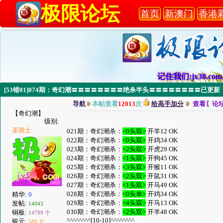
极限论坛
首页
新澳门
香港
记住我们:jx38.com,
[53错01]074期：奇幻潮〓〓〓〓〓〓〓〓绝杀半头〓〓〓〓〓〓〓〓已更新
导航
本帖查看
12013
次
给高手加分
查看〖论
【奇幻潮】
级别:
圣骑士
021期：奇幻潮杀：
<0头双>
开羊12 OK
022期：奇幻潮杀：
<0头双>
开鸡34 OK
023期：奇幻潮杀：
<2头双>
开虎29 OK
024期：奇幻潮杀：
<1头双>
开狗45 OK
025期：奇幻潮杀：
<3头双>
开猴11 OK
026期：奇幻潮杀：
<2头双>
开鼠31 OK
027期：奇幻潮杀：
<1头双>
开马49 OK
028期：奇幻潮杀：
<0头单>
开鸡34 OK
精华:
0
029期：奇幻潮杀：
<4头双>
开马13 OK
发帖:
14043
030期：奇幻潮杀：
<2头双>
开羊48 OK
铜板:
14799 个
^^^^^^^^[10-10]^^^^^^^^
银元:
580 元