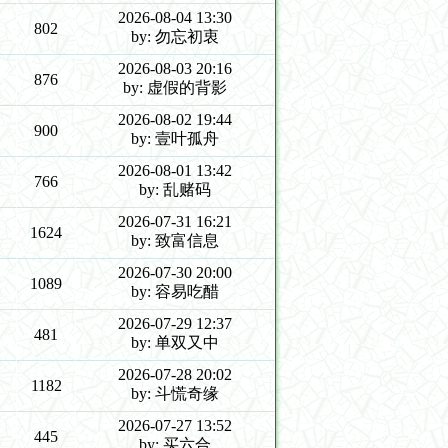
2026-08-04 13:30
802
by: 勿忘初衷
2026-08-03 20:16
876
by: 虚假的背影
2026-08-02 19:44
900
by: 壹叶孤舟
2026-08-01 13:42
766
by: 乱赌码
2026-07-31 16:21
1624
by: 致富信息
2026-07-30 20:00
1089
by: 容易吃醋
2026-07-29 12:37
481
by: 单双又中
2026-07-28 20:02
1182
by: 斗慌奇缘
2026-07-27 13:52
445
by: 买六合