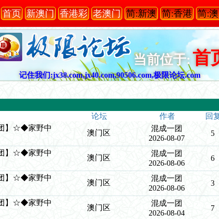
首页
新澳门
香港彩
老澳门
简:新澳
简:香港
简:
首
当前位于:
记住我们:jx38.com,jx40.com,90506.com,极限论坛.com
论坛
作者
回
成一团】☆◆家野中
混成一团
澳门区
5
2026-08-07
成一团】☆◆家野中
混成一团
澳门区
6
2026-08-06
成一团】☆◆家野中
混成一团
澳门区
3
2026-08-06
成一团】☆◆家野中
混成一团
澳门区
7
2026-08-04