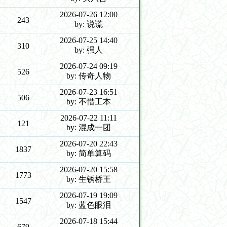
2026-07-26 12:00
243
by: 说谎
2026-07-25 14:40
310
by: 强人
2026-07-24 09:19
526
by: 传奇人物
2026-07-23 16:51
506
by: 不惜工本
2026-07-22 11:11
121
by: 混成一团
2026-07-20 22:43
1837
by: 简单算码
2026-07-20 15:58
1773
by: 生锈桥王
2026-07-19 19:09
1547
by: 蓝色眼泪
2026-07-18 15:44
679