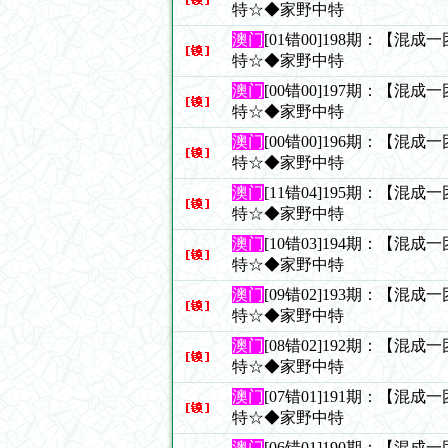
特☆◆家野中特
澳门
[01错00]198期：【混
特☆◆家野中特
澳门
[00错00]197期：【混
特☆◆家野中特
澳门
[00错00]196期：【混
特☆◆家野中特
澳门
[11错04]195期：【混
特☆◆家野中特
澳门
[10错03]194期：【混
特☆◆家野中特
澳门
[09错02]193期：【混
特☆◆家野中特
澳门
[08错02]192期：【混
特☆◆家野中特
澳门
[07错01]191期：【混
特☆◆家野中特
澳门
[06错01]190期：【混