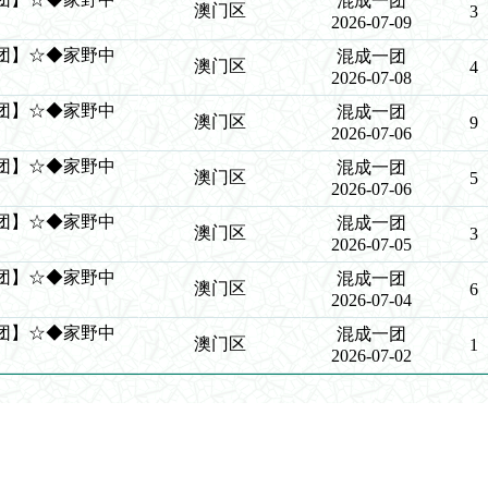
混成一团
澳门区
3
2026-07-09
成一团】☆◆家野中
混成一团
澳门区
4
2026-07-08
成一团】☆◆家野中
混成一团
澳门区
9
2026-07-06
成一团】☆◆家野中
混成一团
澳门区
5
2026-07-06
成一团】☆◆家野中
混成一团
澳门区
3
2026-07-05
成一团】☆◆家野中
混成一团
澳门区
6
2026-07-04
成一团】☆◆家野中
混成一团
澳门区
1
2026-07-02