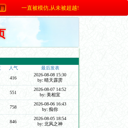
澳门
一直被模仿,从未被超越!
页
复
人气
最后发表
2026-08-08 15:30
416
by: 晴天霹雳
2026-08-07 14:52
551
by: 美相宜
2026-08-06 16:43
758
by: 痴你
2026-08-05 18:54
846
by: 北风之神