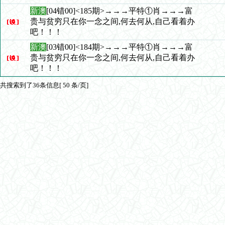
新澳
[04错00]<185期>→→→平特①肖→→→富
贵与贫穷只在你一念之间,何去何从,自己看着办
吧！！！
新澳
[03错00]<184期>→→→平特①肖→→→富
贵与贫穷只在你一念之间,何去何从,自己看着办
吧！！！
共搜索到了36条信息[ 50 条/页]