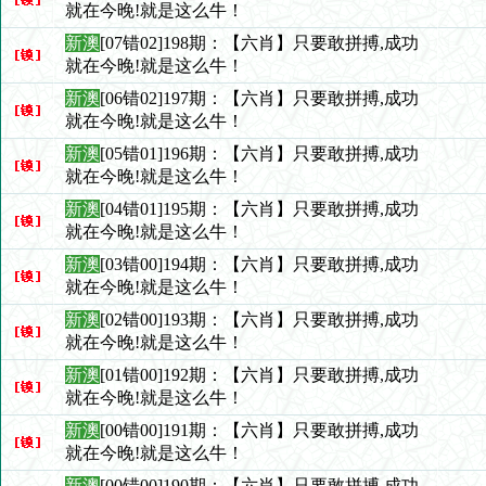
就在今晚!就是这么牛！
新澳
[07错02]198期：【六肖】只要敢拼搏,成功
就在今晚!就是这么牛！
新澳
[06错02]197期：【六肖】只要敢拼搏,成功
就在今晚!就是这么牛！
新澳
[05错01]196期：【六肖】只要敢拼搏,成功
就在今晚!就是这么牛！
新澳
[04错01]195期：【六肖】只要敢拼搏,成功
就在今晚!就是这么牛！
新澳
[03错00]194期：【六肖】只要敢拼搏,成功
就在今晚!就是这么牛！
新澳
[02错00]193期：【六肖】只要敢拼搏,成功
就在今晚!就是这么牛！
新澳
[01错00]192期：【六肖】只要敢拼搏,成功
就在今晚!就是这么牛！
新澳
[00错00]191期：【六肖】只要敢拼搏,成功
就在今晚!就是这么牛！
新澳
[00错00]190期：【六肖】只要敢拼搏,成功