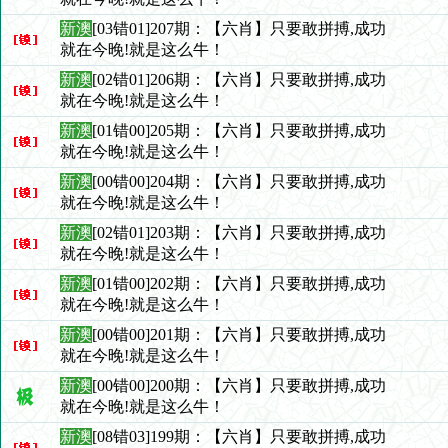
新澳
[03错01]207期：【六肖】只要敢拼搏,成功
就在今晚!就是这么牛！
新澳
[02错01]206期：【六肖】只要敢拼搏,成功
就在今晚!就是这么牛！
新澳
[01错00]205期：【六肖】只要敢拼搏,成功
就在今晚!就是这么牛！
新澳
[00错00]204期：【六肖】只要敢拼搏,成功
就在今晚!就是这么牛！
新澳
[02错01]203期：【六肖】只要敢拼搏,成功
就在今晚!就是这么牛！
新澳
[01错00]202期：【六肖】只要敢拼搏,成功
就在今晚!就是这么牛！
新澳
[00错00]201期：【六肖】只要敢拼搏,成功
就在今晚!就是这么牛！
新澳
[00错00]200期：【六肖】只要敢拼搏,成功
就在今晚!就是这么牛！
新澳
[08错03]199期：【六肖】只要敢拼搏,成功