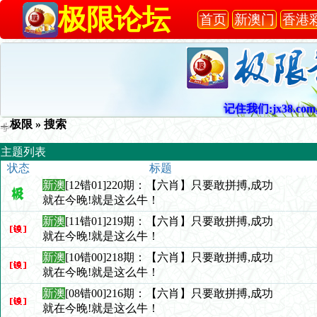
极限论坛
首页
新澳门
香港
记住我们:jx38.com,
极限
» 搜索
主题列表
状态
标题
新澳
[12错01]220期：【六肖】只要敢拼搏,成功
就在今晚!就是这么牛！
新澳
[11错01]219期：【六肖】只要敢拼搏,成功
就在今晚!就是这么牛！
新澳
[10错00]218期：【六肖】只要敢拼搏,成功
就在今晚!就是这么牛！
新澳
[08错00]216期：【六肖】只要敢拼搏,成功
就在今晚!就是这么牛！