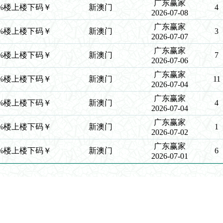
广东赢家
赢家%楼上楼下码￥
新澳门
4
2026-07-08
广东赢家
赢家%楼上楼下码￥
新澳门
3
2026-07-07
广东赢家
赢家%楼上楼下码￥
新澳门
7
2026-07-06
广东赢家
赢家%楼上楼下码￥
新澳门
11
2026-07-04
广东赢家
赢家%楼上楼下码￥
新澳门
4
2026-07-04
广东赢家
赢家%楼上楼下码￥
新澳门
1
2026-07-02
广东赢家
赢家%楼上楼下码￥
新澳门
6
2026-07-01