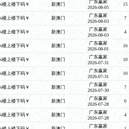
广东赢家
赢家%楼上楼下码￥
新澳门
15
2026-08-05
广东赢家
赢家%楼上楼下码￥
新澳门
7
2026-08-03
广东赢家
赢家%楼上楼下码￥
新澳门
4
2026-08-03
广东赢家
赢家%楼上楼下码￥
新澳门
16
2026-08-01
广东赢家
赢家%楼上楼下码￥
新澳门
10
2026-07-31
广东赢家
赢家%楼上楼下码￥
新澳门
10
2026-07-31
广东赢家
赢家%楼上楼下码￥
新澳门
7
2026-07-30
广东赢家
赢家%楼上楼下码￥
新澳门
0
2026-07-28
广东赢家
赢家%楼上楼下码￥
新澳门
4
2026-07-28
广东赢家
赢家%楼上楼下码￥
新澳门
1