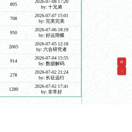
2026-07-08 17:20
895
by: 十兄弟
2026-07-07 15:01
708
by: 完美完美
2026-07-06 18:19
950
by: 好运雨蝶
2026-07-05 12:18
2065
by: 六合研究者
2026-07-04 15:55
914
⟳
by: 数据解码
↑
2026-07-02 21:24
278
by: 长征远行
2026-07-02 17:41
1280
by: 非常好