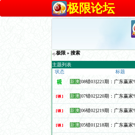
极限论坛
极限
» 搜索
主题列表
状态
标题
新澳
[08错03]221期：广东
新澳
[07错02]220期：广东
新澳
[06错02]219期：广东
新澳
[05错01]218期：广东