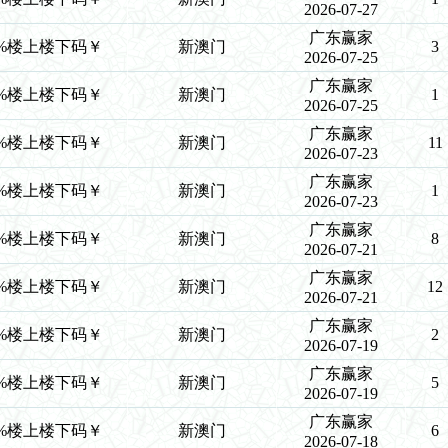
2026-07-27
广东赢家
赢家%楼上楼下码￥
新澳门
3
2026-07-25
广东赢家
赢家%楼上楼下码￥
新澳门
1
2026-07-25
广东赢家
赢家%楼上楼下码￥
新澳门
11
2026-07-23
广东赢家
赢家%楼上楼下码￥
新澳门
1
2026-07-23
广东赢家
赢家%楼上楼下码￥
新澳门
8
2026-07-21
广东赢家
赢家%楼上楼下码￥
新澳门
12
2026-07-21
广东赢家
赢家%楼上楼下码￥
新澳门
2
2026-07-19
广东赢家
赢家%楼上楼下码￥
新澳门
5
2026-07-19
广东赢家
赢家%楼上楼下码￥
新澳门
6
2026-07-18