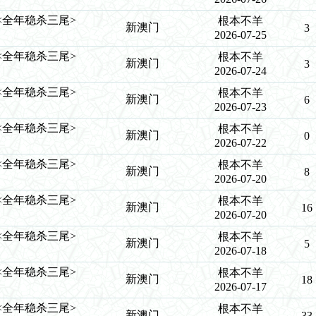
羊<全年稳杀三尾>
根本不羊
新澳门
3
2026-07-25
羊<全年稳杀三尾>
根本不羊
新澳门
3
2026-07-24
羊<全年稳杀三尾>
根本不羊
新澳门
6
2026-07-23
羊<全年稳杀三尾>
根本不羊
新澳门
0
2026-07-22
羊<全年稳杀三尾>
根本不羊
新澳门
8
2026-07-20
羊<全年稳杀三尾>
根本不羊
新澳门
16
2026-07-20
羊<全年稳杀三尾>
根本不羊
新澳门
5
2026-07-18
羊<全年稳杀三尾>
根本不羊
新澳门
18
2026-07-17
羊<全年稳杀三尾>
根本不羊
新澳门
33