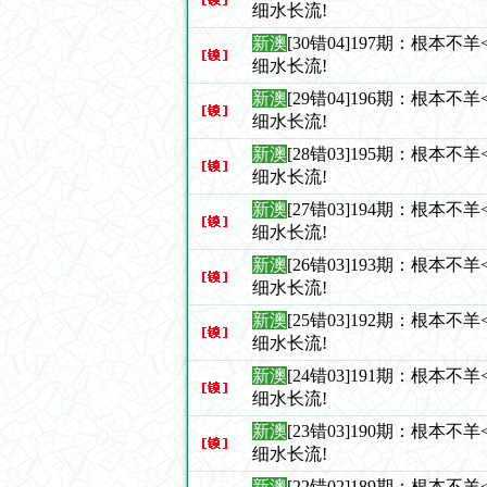
细水长流!
新澳
[30错04]197期：根本不
细水长流!
新澳
[29错04]196期：根本不
细水长流!
新澳
[28错03]195期：根本不
细水长流!
新澳
[27错03]194期：根本不
细水长流!
新澳
[26错03]193期：根本不
细水长流!
新澳
[25错03]192期：根本不
细水长流!
新澳
[24错03]191期：根本不
细水长流!
新澳
[23错03]190期：根本不
细水长流!
新澳
[22错02]189期：根本不