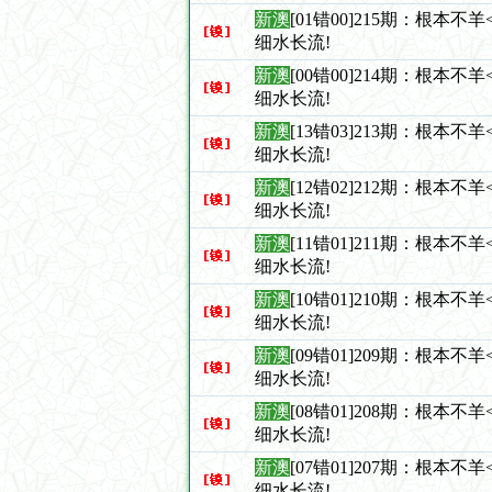
新澳
[01错00]215期：根本不
细水长流!
新澳
[00错00]214期：根本不
细水长流!
新澳
[13错03]213期：根本不
细水长流!
新澳
[12错02]212期：根本不
细水长流!
新澳
[11错01]211期：根本不
细水长流!
新澳
[10错01]210期：根本不
细水长流!
新澳
[09错01]209期：根本不
细水长流!
新澳
[08错01]208期：根本不
细水长流!
新澳
[07错01]207期：根本不
细水长流!