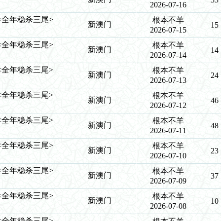
2026-07-16
羊<全年稳杀三尾>
根本不羊
新澳门
15
2026-07-15
羊<全年稳杀三尾>
根本不羊
新澳门
14
2026-07-14
羊<全年稳杀三尾>
根本不羊
新澳门
24
2026-07-13
羊<全年稳杀三尾>
根本不羊
新澳门
46
2026-07-12
羊<全年稳杀三尾>
根本不羊
新澳门
48
2026-07-11
羊<全年稳杀三尾>
根本不羊
新澳门
23
2026-07-10
羊<全年稳杀三尾>
根本不羊
新澳门
37
2026-07-09
羊<全年稳杀三尾>
根本不羊
新澳门
10
2026-07-08
羊<全年稳杀三尾>