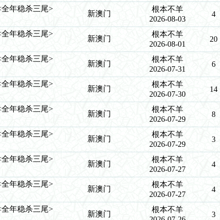
羊<全年稳杀三尾>
根本不羊
新澳门
4
2026-08-03
羊<全年稳杀三尾>
根本不羊
新澳门
20
2026-08-01
羊<全年稳杀三尾>
根本不羊
新澳门
6
2026-07-31
羊<全年稳杀三尾>
根本不羊
新澳门
14
2026-07-30
羊<全年稳杀三尾>
根本不羊
新澳门
8
2026-07-29
羊<全年稳杀三尾>
根本不羊
新澳门
3
2026-07-29
羊<全年稳杀三尾>
根本不羊
新澳门
4
2026-07-27
羊<全年稳杀三尾>
根本不羊
新澳门
4
2026-07-27
羊<全年稳杀三尾>
根本不羊
新澳门
3
2026-07-26