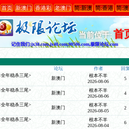
首页
新澳门
香港彩
老澳门
简:新澳
简:香港
简:
首
当前位于:
记住我们:jx38.com,jx40.com,90506.com,极限论坛.com
论坛
作者
回
羊<全年稳杀三尾>
根本不羊
新澳门
5
2026-08-06
羊<全年稳杀三尾>
根本不羊
新澳门
4
2026-08-06
羊<全年稳杀三尾>
根本不羊
新澳门
2
2026-08-05
羊<全年稳杀三尾>
根本不羊
新澳门
6
2026-08-04