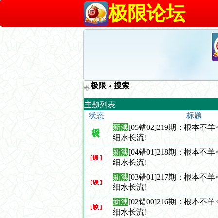
极限论坛
极限
» 搜索
主题列表
状态
标题
新澳
[05错02]219期：根本不
细水长流!
新澳
[04错01]218期：根本不
细水长流!
新澳
[03错01]217期：根本不
细水长流!
新澳
[02错00]216期：根本不
细水长流!