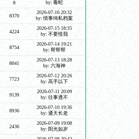
by: 毒蛇
8
2026-07-16 20:32
8370
by: 情事缉私档案
2026-07-15 18:35
4224
by: 不要怪我
2026-07-14 19:21
8754
by: 帮帮帮
2026-07-13 18:28
8041
by: 六海神
2026-07-12 20:26
7723
by: 高手以下
2026-07-11 20:09
9139
by: 往事透不
2026-07-10 19:36
8936
by: 通天长老
2026-07-09 19:08
2436
by: 阳光如岁
2026-07-08 20:42