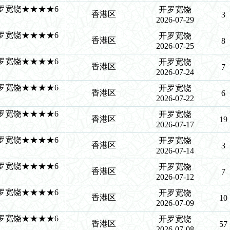
★开罗宽饶★★★★6
开罗宽饶
香港区
3
2026-07-29
★开罗宽饶★★★★6
开罗宽饶
香港区
8
2026-07-25
★开罗宽饶★★★★6
开罗宽饶
香港区
7
2026-07-24
★开罗宽饶★★★★6
开罗宽饶
香港区
6
2026-07-22
★开罗宽饶★★★★6
开罗宽饶
香港区
19
2026-07-17
★开罗宽饶★★★★6
开罗宽饶
香港区
3
2026-07-14
★开罗宽饶★★★★6
开罗宽饶
香港区
7
2026-07-12
★开罗宽饶★★★★6
开罗宽饶
香港区
10
2026-07-09
★开罗宽饶★★★★6
开罗宽饶
香港区
57
2026-07-08