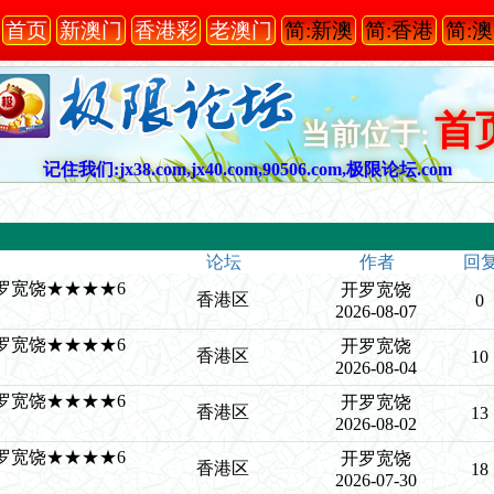
首页
新澳门
香港彩
老澳门
简:新澳
简:香港
简:
首
当前位于:
记住我们:jx38.com,jx40.com,90506.com,极限论坛.com
论坛
作者
回
★开罗宽饶★★★★6
开罗宽饶
香港区
0
2026-08-07
★开罗宽饶★★★★6
开罗宽饶
香港区
10
2026-08-04
★开罗宽饶★★★★6
开罗宽饶
香港区
13
2026-08-02
★开罗宽饶★★★★6
开罗宽饶
香港区
18
2026-07-30