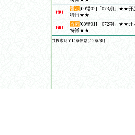
香港
[09错02]「073期」★
特肖★★
香港
[08错01]「072期」★
特肖★★
共搜索到了15条信息[ 50 条/页]