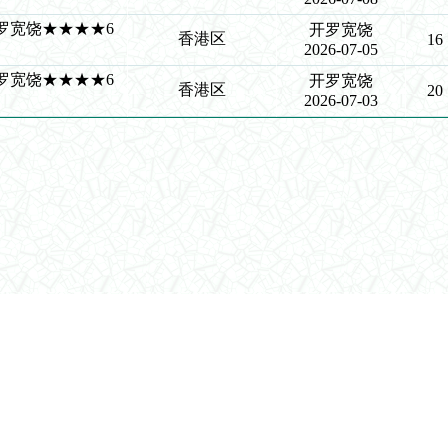
★开罗宽饶★★★★6
开罗宽饶
香港区
16
2026-07-05
★开罗宽饶★★★★6
开罗宽饶
香港区
20
2026-07-03