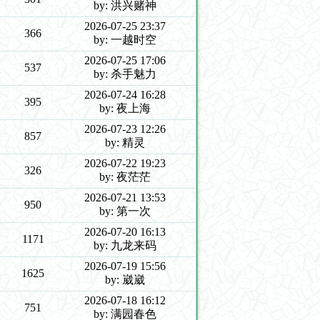
by: 洪兴赌神
2026-07-25 23:37
366
by: 一越时空
2026-07-25 17:06
537
by: 杀手魅力
2026-07-24 16:28
395
by: 夜上海
2026-07-23 12:26
857
by: 精灵
2026-07-22 19:23
326
by: 夜茫茫
2026-07-21 13:53
950
by: 第一次
2026-07-20 16:13
1171
by: 九龙来码
2026-07-19 15:56
1625
by: 崴崴
2026-07-18 16:12
751
by: 满园春色