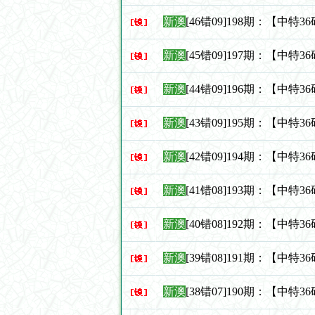
新澳
[46错09]198期：【中特3
新澳
[45错09]197期：【中特3
新澳
[44错09]196期：【中特3
新澳
[43错09]195期：【中特3
新澳
[42错09]194期：【中特3
新澳
[41错08]193期：【中特3
新澳
[40错08]192期：【中特3
新澳
[39错08]191期：【中特3
新澳
[38错07]190期：【中特3