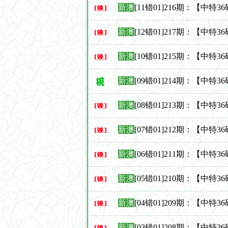
新澳
[11错01]216期：【中特3
新澳
[12错01]217期：【中特3
新澳
[10错01]215期：【中特3
新澳
[09错01]214期：【中特3
新澳
[08错01]213期：【中特3
新澳
[07错01]212期：【中特3
新澳
[06错01]211期：【中特3
新澳
[05错01]210期：【中特3
新澳
[04错01]209期：【中特3
新澳
[03错01]208期：【中特3