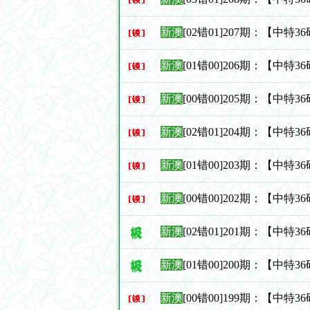
新澳
[02错01]207期：【中特3
新澳
[01错00]206期：【中特3
新澳
[00错00]205期：【中特3
新澳
[02错01]204期：【中特3
新澳
[01错00]203期：【中特3
新澳
[00错00]202期：【中特3
新澳
[02错01]201期：【中特3
新澳
[01错00]200期：【中特3
新澳
[00错00]199期：【中特3