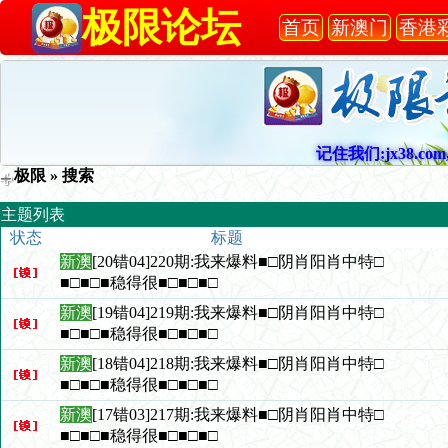
极限论坛
首页
新澳门
香港
记住我们:jx38.com,
极限
» 搜索
主题列表
状态
标题
新澳
[20错04]220期:我来爆料■□阴肖阳肖中特□
■□■□■稳得很■□■□■□
新澳
[19错04]219期:我来爆料■□阴肖阳肖中特□
■□■□■稳得很■□■□■□
新澳
[18错04]218期:我来爆料■□阴肖阳肖中特□
■□■□■稳得很■□■□■□
新澳
[17错03]217期:我来爆料■□阴肖阳肖中特□
■□■□■稳得很■□■□■□