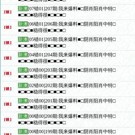
新澳
[07错01]207期:我来爆料■□阴肖阳肖中特□
■□■□■稳得很■□■□■□
新澳
[06错01]206期:我来爆料■□阴肖阳肖中特□
■□■□■稳得很■□■□■□
新澳
[05错01]205期:我来爆料■□阴肖阳肖中特□
■□■□■稳得很■□■□■□
新澳
[04错01]204期:我来爆料■□阴肖阳肖中特□
■□■□■稳得很■□■□■□
新澳
[03错00]203期:我来爆料■□阴肖阳肖中特□
■□■□■稳得很■□■□■□
新澳
[02错00]202期:我来爆料■□阴肖阳肖中特□
■□■□■稳得很■□■□■□
新澳
[01错00]201期:我来爆料■□阴肖阳肖中特□
■□■□■稳得很■□■□■□
新澳
[00错00]200期:我来爆料■□阴肖阳肖中特□
■□■□■稳得很■□■□■□
新澳
[00错00]199期:我来爆料■□阴肖阳肖中特□