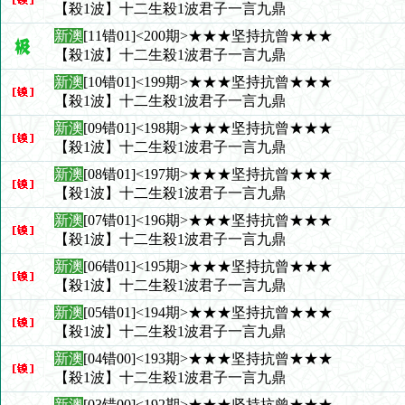
【殺1波】十二生殺1波君子一言九鼎
新澳
[11错01]<200期>★★★坚持抗曾★★★
【殺1波】十二生殺1波君子一言九鼎
新澳
[10错01]<199期>★★★坚持抗曾★★★
【殺1波】十二生殺1波君子一言九鼎
新澳
[09错01]<198期>★★★坚持抗曾★★★
【殺1波】十二生殺1波君子一言九鼎
新澳
[08错01]<197期>★★★坚持抗曾★★★
【殺1波】十二生殺1波君子一言九鼎
新澳
[07错01]<196期>★★★坚持抗曾★★★
【殺1波】十二生殺1波君子一言九鼎
新澳
[06错01]<195期>★★★坚持抗曾★★★
【殺1波】十二生殺1波君子一言九鼎
新澳
[05错01]<194期>★★★坚持抗曾★★★
【殺1波】十二生殺1波君子一言九鼎
新澳
[04错00]<193期>★★★坚持抗曾★★★
【殺1波】十二生殺1波君子一言九鼎
新澳
[03错00]<192期>★★★坚持抗曾★★★