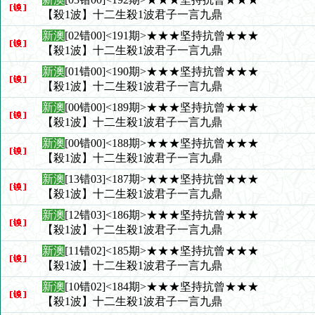
【殺1波】十二生殺1波君子一言九鼎
新澳
[02错00]<191期>★★★坚持抗曾★★★
【殺1波】十二生殺1波君子一言九鼎
新澳
[01错00]<190期>★★★坚持抗曾★★★
【殺1波】十二生殺1波君子一言九鼎
新澳
[00错00]<189期>★★★坚持抗曾★★★
【殺1波】十二生殺1波君子一言九鼎
新澳
[00错00]<188期>★★★坚持抗曾★★★
【殺1波】十二生殺1波君子一言九鼎
新澳
[13错03]<187期>★★★坚持抗曾★★★
【殺1波】十二生殺1波君子一言九鼎
新澳
[12错03]<186期>★★★坚持抗曾★★★
【殺1波】十二生殺1波君子一言九鼎
新澳
[11错02]<185期>★★★坚持抗曾★★★
【殺1波】十二生殺1波君子一言九鼎
新澳
[10错02]<184期>★★★坚持抗曾★★★
【殺1波】十二生殺1波君子一言九鼎