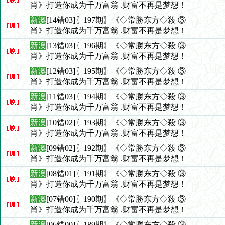
肖》打造你成为千万富翁 .财富不再是梦想！
新澳
[14错03]〖197期〗《◇常勝东方◇殺 ③
肖》打造你成为千万富翁 .财富不再是梦想！
新澳
[13错03]〖196期〗《◇常勝东方◇殺 ③
肖》打造你成为千万富翁 .财富不再是梦想！
新澳
[12错03]〖195期〗《◇常勝东方◇殺 ③
肖》打造你成为千万富翁 .财富不再是梦想！
新澳
[11错03]〖194期〗《◇常勝东方◇殺 ③
肖》打造你成为千万富翁 .财富不再是梦想！
新澳
[10错02]〖193期〗《◇常勝东方◇殺 ③
肖》打造你成为千万富翁 .财富不再是梦想！
新澳
[09错02]〖192期〗《◇常勝东方◇殺 ③
肖》打造你成为千万富翁 .财富不再是梦想！
新澳
[08错01]〖191期〗《◇常勝东方◇殺 ③
肖》打造你成为千万富翁 .财富不再是梦想！
新澳
[07错00]〖190期〗《◇常勝东方◇殺 ③
肖》打造你成为千万富翁 .财富不再是梦想！
新澳
[06错00]〖189期〗《◇常勝东方◇殺 ③