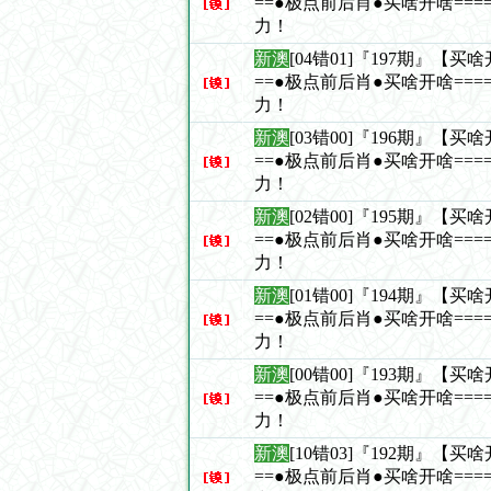
==●极点前后肖●买啥开啥===
力！
新澳
[04错01]『197期』【买
==●极点前后肖●买啥开啥===
力！
新澳
[03错00]『196期』【买
==●极点前后肖●买啥开啥===
力！
新澳
[02错00]『195期』【买
==●极点前后肖●买啥开啥===
力！
新澳
[01错00]『194期』【买
==●极点前后肖●买啥开啥===
力！
新澳
[00错00]『193期』【买
==●极点前后肖●买啥开啥===
力！
新澳
[10错03]『192期』【买
==●极点前后肖●买啥开啥===