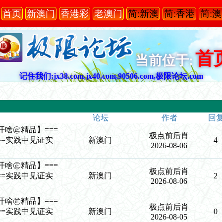
首页
新澳门
香港彩
老澳门
简:新澳
简:香港
简:
首
当前位于:
记住我们:jx38.com,jx40.com,90506.com,极限论坛.com
论坛
作者
回
啥开啥㊣精品】===
极点前后肖
==实践中见证实
新澳门
4
2026-08-06
啥开啥㊣精品】===
极点前后肖
==实践中见证实
新澳门
2
2026-08-06
啥开啥㊣精品】===
极点前后肖
==实践中见证实
新澳门
0
2026-08-05