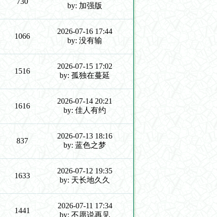
730
by: 加强版
2026-07-16 17:44
1066
by: 没有输
2026-07-15 17:02
1516
by: 孤独在蔓延
2026-07-14 20:21
1616
by: 佳人有约
2026-07-13 18:16
837
by: 蓝色之梦
2026-07-12 19:35
1633
by: 天长地久久
2026-07-11 17:34
1441
by: 不愿说再见