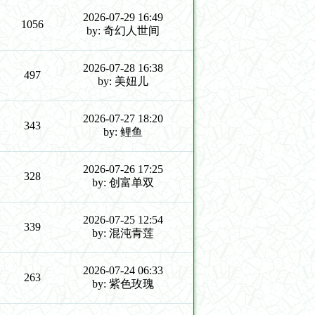
2026-07-29 16:49
1056
by: 奇幻人世间
2026-07-28 16:38
497
by: 美妞儿
2026-07-27 18:20
343
by: 鲤鱼
2026-07-26 17:25
328
by: 创富单双
2026-07-25 12:54
339
by: 混沌青莲
2026-07-24 06:33
263
by: 紫色玫瑰