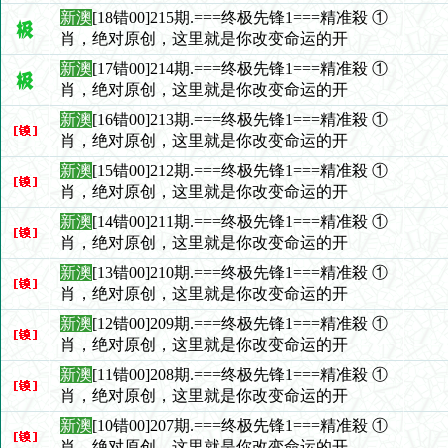
新澳
[18错00]215期.===终极先锋1===精准殺 ①
肖，绝对原创，这里就是你改变命运的开
新澳
[17错00]214期.===终极先锋1===精准殺 ①
肖，绝对原创，这里就是你改变命运的开
新澳
[16错00]213期.===终极先锋1===精准殺 ①
肖，绝对原创，这里就是你改变命运的开
新澳
[15错00]212期.===终极先锋1===精准殺 ①
肖，绝对原创，这里就是你改变命运的开
新澳
[14错00]211期.===终极先锋1===精准殺 ①
肖，绝对原创，这里就是你改变命运的开
新澳
[13错00]210期.===终极先锋1===精准殺 ①
肖，绝对原创，这里就是你改变命运的开
新澳
[12错00]209期.===终极先锋1===精准殺 ①
肖，绝对原创，这里就是你改变命运的开
新澳
[11错00]208期.===终极先锋1===精准殺 ①
肖，绝对原创，这里就是你改变命运的开
新澳
[10错00]207期.===终极先锋1===精准殺 ①
肖，绝对原创，这里就是你改变命运的开