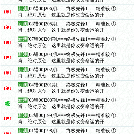
新澳
[09错00]206期.===终极先锋1===精准殺 ①
肖，绝对原创，这里就是你改变命运的开
新澳
[08错00]205期.===终极先锋1===精准殺 ①
肖，绝对原创，这里就是你改变命运的开
新澳
[07错00]204期.===终极先锋1===精准殺 ①
肖，绝对原创，这里就是你改变命运的开
新澳
[06错00]203期.===终极先锋1===精准殺 ①
肖，绝对原创，这里就是你改变命运的开
新澳
[05错00]202期.===终极先锋1===精准殺 ①
肖，绝对原创，这里就是你改变命运的开
新澳
[04错00]201期.===终极先锋1===精准殺 ①
肖，绝对原创，这里就是你改变命运的开
新澳
[03错00]200期.===终极先锋1===精准殺 ①
肖，绝对原创，这里就是你改变命运的开
新澳
[02错00]199期.===终极先锋1===精准殺 ①
肖，绝对原创，这里就是你改变命运的开
新澳
[01错00]198期.===终极先锋1===精准殺 ①