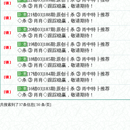
◇杀 ③ 肖肖◇跟踪稳赢，敬请期待！
新澳
[21错03]188期:原创┨杀 ③ 肖中特┠推荐
◇杀 ③ 肖肖◇跟踪稳赢，敬请期待！
新澳
[20错03]187期:原创┨杀 ③ 肖中特┠推荐
◇杀 ③ 肖肖◇跟踪稳赢，敬请期待！
新澳
[19错03]186期:原创┨杀 ③ 肖中特┠推荐
◇杀 ③ 肖肖◇跟踪稳赢，敬请期待！
新澳
[18错03]185期:原创┨杀 ③ 肖中特┠推荐
◇杀 ③ 肖肖◇跟踪稳赢，敬请期待！
新澳
[17错03]184期:原创┨杀 ③ 肖中特┠推荐
◇杀 ③ 肖肖◇跟踪稳赢，敬请期待！
新澳
[16错03]183期:原创┨杀 ③ 肖中特┠推荐
◇杀 ③ 肖肖◇跟踪稳赢，敬请期待！
共搜索到了37条信息[ 50 条/页]