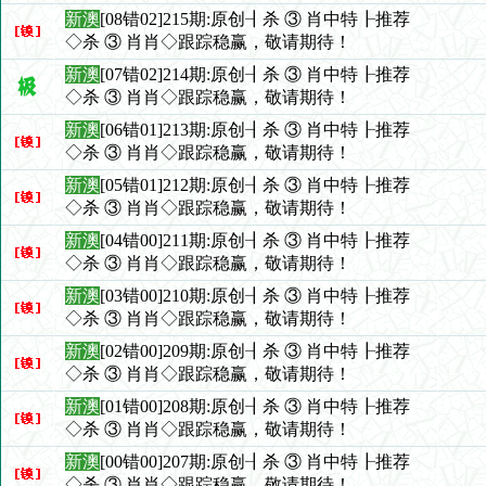
新澳
[08错02]215期:原创┨杀 ③ 肖中特┠推荐
◇杀 ③ 肖肖◇跟踪稳赢，敬请期待！
新澳
[07错02]214期:原创┨杀 ③ 肖中特┠推荐
◇杀 ③ 肖肖◇跟踪稳赢，敬请期待！
新澳
[06错01]213期:原创┨杀 ③ 肖中特┠推荐
◇杀 ③ 肖肖◇跟踪稳赢，敬请期待！
新澳
[05错01]212期:原创┨杀 ③ 肖中特┠推荐
◇杀 ③ 肖肖◇跟踪稳赢，敬请期待！
新澳
[04错00]211期:原创┨杀 ③ 肖中特┠推荐
◇杀 ③ 肖肖◇跟踪稳赢，敬请期待！
新澳
[03错00]210期:原创┨杀 ③ 肖中特┠推荐
◇杀 ③ 肖肖◇跟踪稳赢，敬请期待！
新澳
[02错00]209期:原创┨杀 ③ 肖中特┠推荐
◇杀 ③ 肖肖◇跟踪稳赢，敬请期待！
新澳
[01错00]208期:原创┨杀 ③ 肖中特┠推荐
◇杀 ③ 肖肖◇跟踪稳赢，敬请期待！
新澳
[00错00]207期:原创┨杀 ③ 肖中特┠推荐
◇杀 ③ 肖肖◇跟踪稳赢，敬请期待！