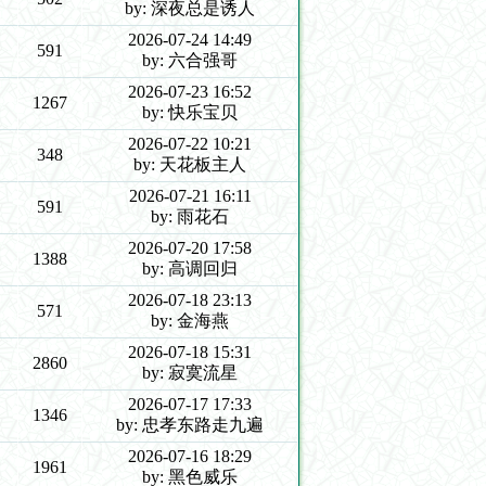
by: 深夜总是诱人
2026-07-24 14:49
591
by: 六合强哥
2026-07-23 16:52
1267
by: 快乐宝贝
2026-07-22 10:21
348
by: 天花板主人
2026-07-21 16:11
591
by: 雨花石
2026-07-20 17:58
1388
by: 高调回归
2026-07-18 23:13
571
by: 金海燕
2026-07-18 15:31
2860
by: 寂寞流星
2026-07-17 17:33
1346
by: 忠孝东路走九遍
2026-07-16 18:29
1961
by: 黑色威乐