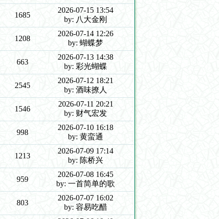
2026-07-15 13:54
1685
by: 八大金刚
2026-07-14 12:26
1208
by: 蝴蝶梦
2026-07-13 14:38
663
by: 彩光蝴蝶
2026-07-12 18:21
2545
by: 酒味撩人
2026-07-11 20:21
1546
by: 财气宏发
2026-07-10 16:18
998
by: 黄蛮通
2026-07-09 17:14
1213
by: 陈桥兴
2026-07-08 16:45
959
by: 一首简单的歌
2026-07-07 16:02
803
by: 容易吃醋