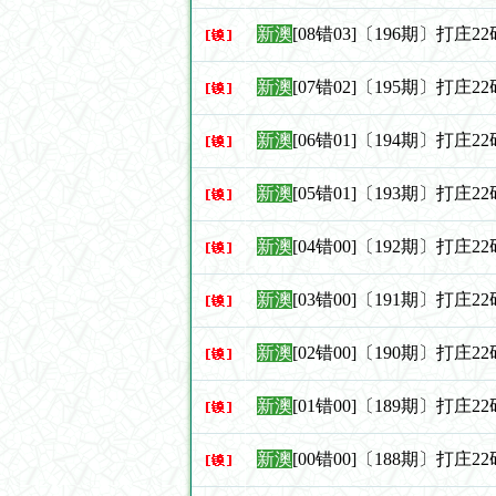
新澳
[08错03]〔196期〕打庄22
新澳
[07错02]〔195期〕打庄22
新澳
[06错01]〔194期〕打庄22
新澳
[05错01]〔193期〕打庄22
新澳
[04错00]〔192期〕打庄22
新澳
[03错00]〔191期〕打庄22
新澳
[02错00]〔190期〕打庄22
新澳
[01错00]〔189期〕打庄22
新澳
[00错00]〔188期〕打庄22