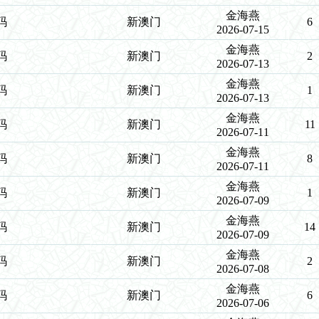
金海燕
码
新澳门
6
2026-07-15
金海燕
码
新澳门
2
2026-07-13
金海燕
码
新澳门
1
2026-07-13
金海燕
码
新澳门
11
2026-07-11
金海燕
码
新澳门
8
2026-07-11
金海燕
码
新澳门
1
2026-07-09
金海燕
码
新澳门
14
2026-07-09
金海燕
码
新澳门
2
2026-07-08
金海燕
码
新澳门
6
2026-07-06