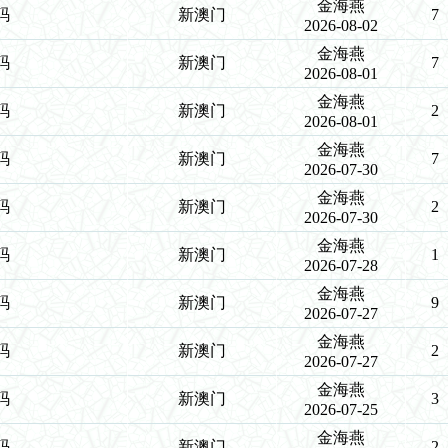
金海燕
码
新澳门
7
2026-08-02
金海燕
码
新澳门
7
2026-08-01
金海燕
码
新澳门
2
2026-08-01
金海燕
码
新澳门
7
2026-07-30
金海燕
码
新澳门
2
2026-07-30
金海燕
码
新澳门
1
2026-07-28
金海燕
码
新澳门
9
2026-07-27
金海燕
码
新澳门
2
2026-07-27
金海燕
码
新澳门
3
2026-07-25
金海燕
码
新澳门
2