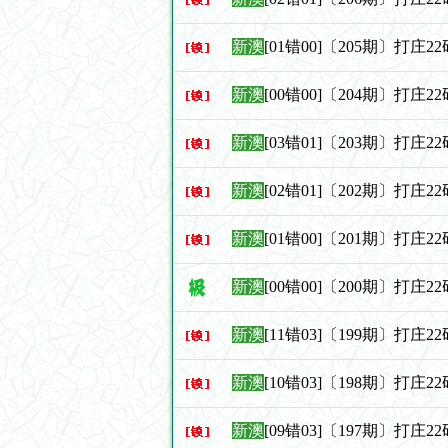
新澳
[01错00]〔205期〕打庄22
新澳
[00错00]〔204期〕打庄22
新澳
[03错01]〔203期〕打庄22
新澳
[02错01]〔202期〕打庄22
新澳
[01错00]〔201期〕打庄22
新澳
[00错00]〔200期〕打庄22
新澳
[11错03]〔199期〕打庄22
新澳
[10错03]〔198期〕打庄22
新澳
[09错03]〔197期〕打庄22