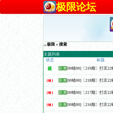
极限论坛
极限
» 搜索
主题列表
状态
标题
新澳
[00错00]〔219期〕打庄22
新澳
[00错00]〔218期〕打庄22
新澳
[00错00]〔217期〕打庄22
新澳
[00错00]〔216期〕打庄22