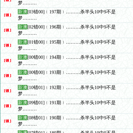
梦………
新澳
[03错00]﹛197期﹜………杀半头10中9不是
梦………
新澳
[02错00]﹛196期﹜………杀半头10中9不是
梦………
新澳
[01错00]﹛195期﹜………杀半头10中9不是
梦………
新澳
[00错00]﹛194期﹜………杀半头10中9不是
梦………
新澳
[00错00]﹛193期﹜………杀半头10中9不是
梦………
新澳
[10错01]﹛192期﹜………杀半头10中9不是
梦………
新澳
[09错01]﹛191期﹜………杀半头10中9不是
梦………
新澳
[08错01]﹛190期﹜………杀半头10中9不是
梦………
新澳
[07错01]﹛189期﹜………杀半头10中9不是