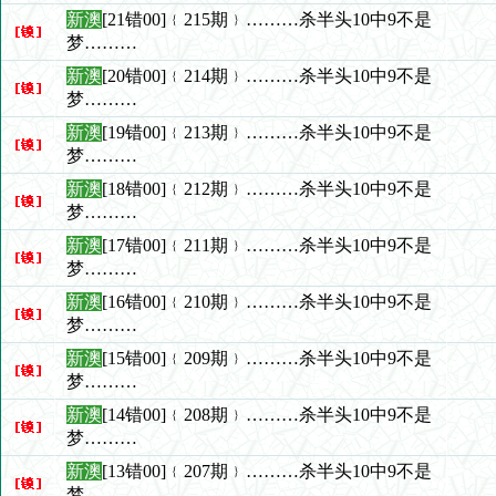
新澳
[21错00]﹛215期﹜………杀半头10中9不是
梦………
新澳
[20错00]﹛214期﹜………杀半头10中9不是
梦………
新澳
[19错00]﹛213期﹜………杀半头10中9不是
梦………
新澳
[18错00]﹛212期﹜………杀半头10中9不是
梦………
新澳
[17错00]﹛211期﹜………杀半头10中9不是
梦………
新澳
[16错00]﹛210期﹜………杀半头10中9不是
梦………
新澳
[15错00]﹛209期﹜………杀半头10中9不是
梦………
新澳
[14错00]﹛208期﹜………杀半头10中9不是
梦………
新澳
[13错00]﹛207期﹜………杀半头10中9不是
梦………