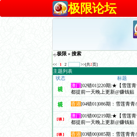
极限论坛
极限
» 搜索
<<
1
2
>>
[共
2
页]
主题列表
状态
标题
澳门
[02错01]220期:★【雪
都提前一天晚上更新@赚钱贴
香港
[04错01]086期：雪莲青
澳门
[01错00]219期:★【雪
都提前一天晚上更新@赚钱贴
香港
[03错00]085期：雪莲青