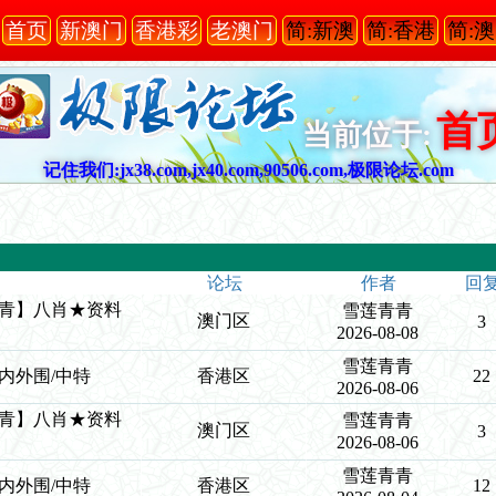
首页
新澳门
香港彩
老澳门
简:新澳
简:香港
简:
首
当前位于:
记住我们:jx38.com,jx40.com,90506.com,极限论坛.com
论坛
作者
回
莲青青】八肖★资料
雪莲青青
澳门区
3
2026-08-08
雪莲青青
青/内外围/中特
香港区
22
2026-08-06
莲青青】八肖★资料
雪莲青青
澳门区
3
2026-08-06
雪莲青青
青/内外围/中特
香港区
12