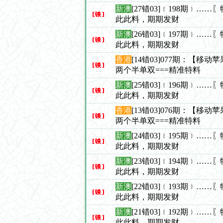
新澳
[27错03]﹛198期﹜……
此此料，期期发财
新澳
[26错03]﹛197期﹜……
此此料，期期发财
香港
[14错03]077期：【移动
两个半单双===精准特料
新澳
[25错03]﹛196期﹜……
此此料，期期发财
香港
[13错03]076期：【移动
两个半单双===精准特料
新澳
[24错03]﹛195期﹜……
此此料，期期发财
新澳
[23错03]﹛194期﹜……
此此料，期期发财
新澳
[22错03]﹛193期﹜……
此此料，期期发财
新澳
[21错03]﹛192期﹜……
此此料，期期发财