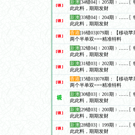
新澳
[34错04]﹛205期﹜……
此此料，期期发财
新澳
[33错04]﹛204期﹜……
此此料，期期发财
香港
[16错03]079期：【移动
两个半单双===精准特料
新澳
[32错04]﹛203期﹜……
此此料，期期发财
新澳
[31错03]﹛202期﹜……
此此料，期期发财
香港
[15错03]078期：【移动
两个半单双===精准特料
新澳
[30错03]﹛201期﹜……
此此料，期期发财
新澳
[29错03]﹛200期﹜……
此此料，期期发财
新澳
[28错03]﹛199期﹜……
此此料，期期发财