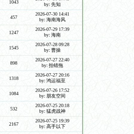
1043
by: 先知
2026-07-30 14:41
457
by: 海南海风
2026-07-29 17:39
1247
by: 海南
2026-07-28 09:28
1545
by: 曹操
2026-07-27 22:40
898
by: 拍错拖
2026-07-27 20:16
1318
by: 鸿运福至
2026-07-26 17:52
1084
by: 朋友空间
2026-07-25 20:18
532
by: 猛虎战神
2026-07-25 19:39
2167
by: 高手以下