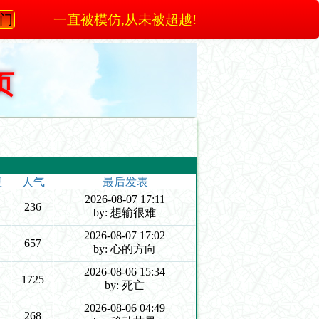
澳门
一直被模仿,从未被超越!
页
复
人气
最后发表
2026-08-07 17:11
236
by: 想输很难
2026-08-07 17:02
657
by: 心的方向
2026-08-06 15:34
1725
by: 死亡
2026-08-06 04:49
268