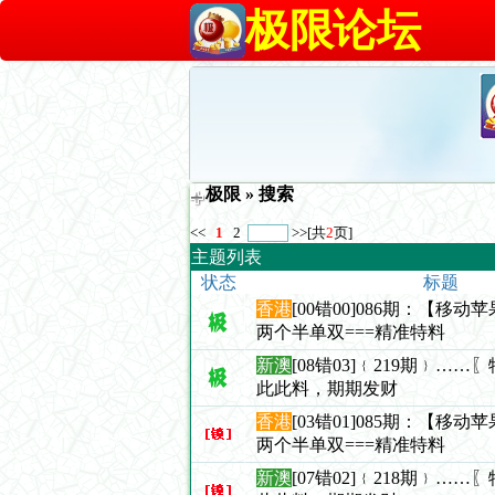
极限论坛
极限
» 搜索
<<
1
2
>>
[共
2
页]
主题列表
状态
标题
香港
[00错00]086期：【移动
两个半单双===精准特料
新澳
[08错03]﹛219期﹜……
此此料，期期发财
香港
[03错01]085期：【移动
两个半单双===精准特料
新澳
[07错02]﹛218期﹜……