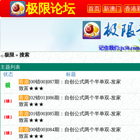
极限论坛
首页
新澳门
香港
记住我们:jx38.com,
极限
» 搜索
主题列表
状态
标题
香港
[00错00]087期：自创公式两个半单双-发家
致富★★★
香港
[02错01]086期：自创公式两个半单双-发家
致富★★★
香港
[01错00]085期：自创公式两个半单双-发家
致富★★★
香港
[00错00]084期：自创公式两个半单双-发家
致富★★★