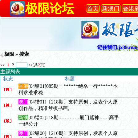
极限论坛
首页
新澳门
香港
记住我们:jx38.com,
极限
» 搜索
<<
1
2
>>
[共
2
页]
主题列表
状态
标题
香港
[04错01]085期：******绝杀一行******本
料求准求稳
澳门
[04错01]〔218期〕支持原创，发表个人原
创作品，精准琴棋书画。
新澳
[09错02]218期:…………厦门赌神……高手
一绝公开
澳门
[02错00]〔216期〕支持原创，发表个人原