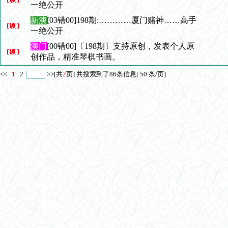
一绝公开
新澳
[03错00]198期:…………厦门赌神……高手
一绝公开
澳门
[00错00]〔198期〕支持原创，发表个人原
创作品，精准琴棋书画。
<<
1
2
>>
[共
2
页] 共搜索到了86条信息[ 50 条/页]