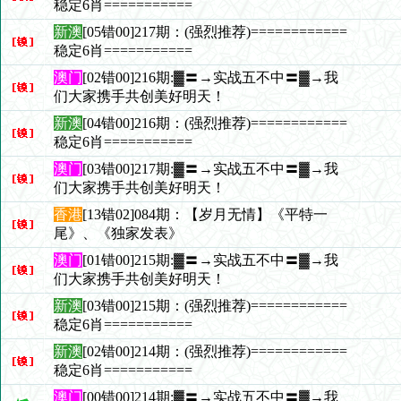
稳定6肖===========
新澳
[05错00]217期：(强烈推荐)============
稳定6肖===========
澳门
[02错00]216期:▓〓→实战五不中〓▓→我
们大家携手共创美好明天！
新澳
[04错00]216期：(强烈推荐)============
稳定6肖===========
澳门
[03错00]217期:▓〓→实战五不中〓▓→我
们大家携手共创美好明天！
香港
[13错02]084期：【岁月无情】《平特一
尾》、《独家发表》
澳门
[01错00]215期:▓〓→实战五不中〓▓→我
们大家携手共创美好明天！
新澳
[03错00]215期：(强烈推荐)============
稳定6肖===========
新澳
[02错00]214期：(强烈推荐)============
稳定6肖===========
澳门
[00错00]214期:▓〓→实战五不中〓▓→我