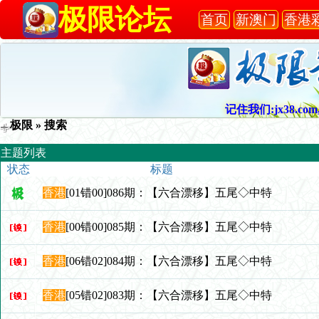
极限论坛
首页
新澳门
香港
记住我们:jx38.com,
极限
» 搜索
主题列表
状态
标题
香港
[01错00]086期：【六合漂移】五尾◇中特
香港
[00错00]085期：【六合漂移】五尾◇中特
香港
[06错02]084期：【六合漂移】五尾◇中特
香港
[05错02]083期：【六合漂移】五尾◇中特