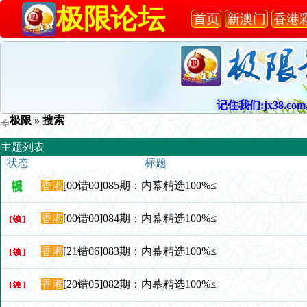
极限论坛
首页
新澳门
香港
记住我们:jx38.com,
极限
» 搜索
主题列表
状态
标题
香港
[00错00]085期：内幕精选100%≤
香港
[00错00]084期：内幕精选100%≤
香港
[21错06]083期：内幕精选100%≤
香港
[20错05]082期：内幕精选100%≤