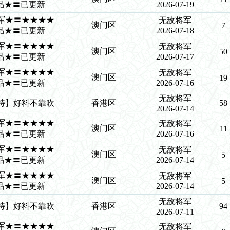
品★〓已更新
2026-07-19
敌将军★〓★★★★
无敌将军
澳门区
7
品★〓已更新
2026-07-18
敌将军★〓★★★★
无敌将军
澳门区
50
品★〓已更新
2026-07-17
敌将军★〓★★★★
无敌将军
澳门区
19
品★〓已更新
2026-07-16
无敌将军
肖中特】好料不靠吹
香港区
58
2026-07-14
敌将军★〓★★★★
无敌将军
澳门区
11
品★〓已更新
2026-07-16
敌将军★〓★★★★
无敌将军
澳门区
5
品★〓已更新
2026-07-14
敌将军★〓★★★★
无敌将军
澳门区
5
品★〓已更新
2026-07-14
无敌将军
肖中特】好料不靠吹
香港区
94
2026-07-11
敌将军★〓★★★★
无敌将军