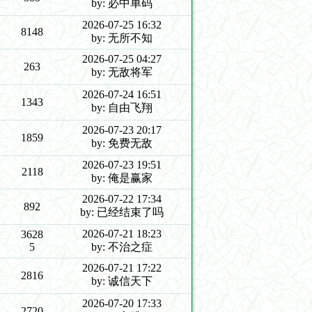
by: 必中单码
2026-07-25 16:32
8148
by: 无所不知
2026-07-25 04:27
263
by: 无敌将军
2026-07-24 16:51
1343
by: 自由飞翔
2026-07-23 20:17
1859
by: 免费无敌
2026-07-23 19:51
2118
by: 俺是赢家
2026-07-22 17:34
892
by: 已经结束了吗
2026-07-21 18:23
3628
5
by: 不治之症
2026-07-21 17:22
2816
by: 诚信天下
2026-07-20 17:33
2720