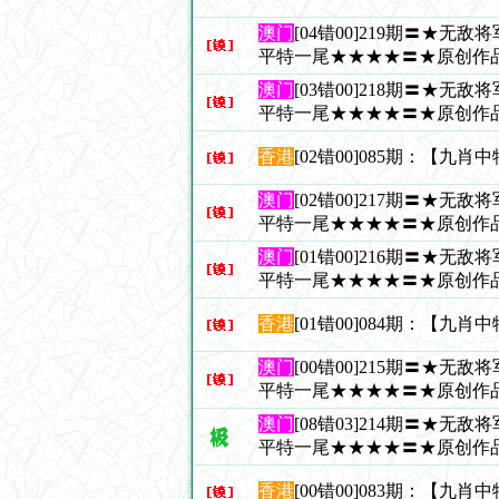
澳门
[04错00]219期〓★无
平特一尾★★★★〓★原创作
澳门
[03错00]218期〓★无
平特一尾★★★★〓★原创作
香港
[02错00]085期：【九
澳门
[02错00]217期〓★无
平特一尾★★★★〓★原创作
澳门
[01错00]216期〓★无
平特一尾★★★★〓★原创作
香港
[01错00]084期：【九
澳门
[00错00]215期〓★无
平特一尾★★★★〓★原创作
澳门
[08错03]214期〓★无
平特一尾★★★★〓★原创作
香港
[00错00]083期：【九