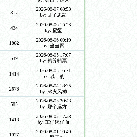
2026-08-07 08:53
317
by: 乱了思绪
2026-08-06 15:53
434
by: 蜜玺
2026-08-06 00:19
1882
by: 当当网
2026-08-05 17:07
539
by: 精算精票
2026-08-05 16:31
1414
by: 战士的
2026-08-04 18:35
2676
by: 冰火风神
2026-08-03 20:43
585
by: 那个远方
2026-08-02 17:28
1418
by: 车仔碗仔面
2026-08-01 16:49
1977