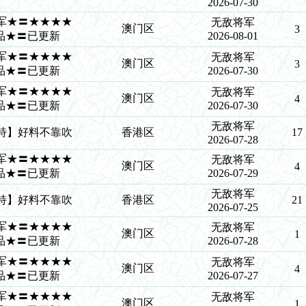
2026-07-30
敌将军★〓★★★★
无敌将军
澳门区
3
品★〓已更新
2026-08-01
敌将军★〓★★★★
无敌将军
澳门区
3
品★〓已更新
2026-07-30
敌将军★〓★★★★
无敌将军
澳门区
4
品★〓已更新
2026-07-30
无敌将军
肖中特】好料不靠吹
香港区
17
2026-07-28
敌将军★〓★★★★
无敌将军
澳门区
4
品★〓已更新
2026-07-29
无敌将军
肖中特】好料不靠吹
香港区
21
2026-07-25
敌将军★〓★★★★
无敌将军
澳门区
1
品★〓已更新
2026-07-28
敌将军★〓★★★★
无敌将军
澳门区
4
品★〓已更新
2026-07-27
敌将军★〓★★★★
无敌将军
澳门区
1