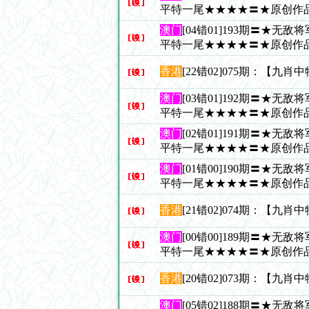
平特一尾★★★★〓★原创作
澳门
[04错01]193期〓★无
平特一尾★★★★〓★原创作
香港
[22错02]075期：【九
澳门
[03错01]192期〓★无
平特一尾★★★★〓★原创作
澳门
[02错01]191期〓★无
平特一尾★★★★〓★原创作
澳门
[01错00]190期〓★无
平特一尾★★★★〓★原创作
香港
[21错02]074期：【九
澳门
[00错00]189期〓★无
平特一尾★★★★〓★原创作
香港
[20错02]073期：【九
澳门
[05错02]188期〓★无