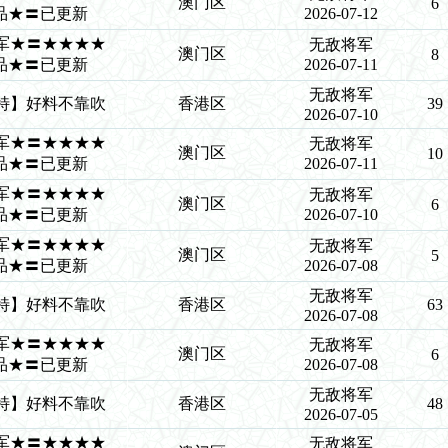
澳门区
6
品★〓已更新
2026-07-12
敌将军★〓★★★★
无敌将军
澳门区
8
品★〓已更新
2026-07-11
无敌将军
肖中特】好料不靠吹
香港区
39
2026-07-10
敌将军★〓★★★★
无敌将军
澳门区
10
品★〓已更新
2026-07-11
敌将军★〓★★★★
无敌将军
澳门区
6
品★〓已更新
2026-07-10
敌将军★〓★★★★
无敌将军
澳门区
5
品★〓已更新
2026-07-08
无敌将军
肖中特】好料不靠吹
香港区
63
2026-07-08
敌将军★〓★★★★
无敌将军
澳门区
6
品★〓已更新
2026-07-08
无敌将军
肖中特】好料不靠吹
香港区
48
2026-07-05
敌将军★〓★★★★
无敌将军