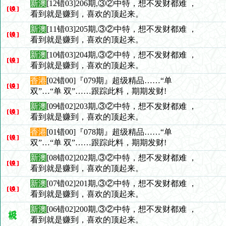
新澳
[12错03]206期,③②中特，想不发财都难 ，
看到就是赚到，喜欢的顶起来。
新澳
[11错03]205期,③②中特，想不发财都难 ，
看到就是赚到，喜欢的顶起来。
新澳
[10错03]204期,③②中特，想不发财都难 ，
看到就是赚到，喜欢的顶起来。
香港
[02错00]『079期』超级精品……“单
双”…“单 双”……跟踪此料，期期发财!
新澳
[09错02]203期,③②中特，想不发财都难 ，
看到就是赚到，喜欢的顶起来。
香港
[01错00]『078期』超级精品……“单
双”…“单 双”……跟踪此料，期期发财!
新澳
[08错02]202期,③②中特，想不发财都难 ，
看到就是赚到，喜欢的顶起来。
新澳
[07错02]201期,③②中特，想不发财都难 ，
看到就是赚到，喜欢的顶起来。
新澳
[06错02]200期,③②中特，想不发财都难 ，
看到就是赚到，喜欢的顶起来。