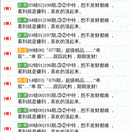
新澳
[05错02]199期,③②中特，想不发财都难 ，
看到就是赚到，喜欢的顶起来。
新澳
[04错01]198期,③②中特，想不发财都难 ，
看到就是赚到，喜欢的顶起来。
新澳
[03错01]197期,③②中特，想不发财都难 ，
看到就是赚到，喜欢的顶起来。
香港
[00错00]『077期』超级精品……“单
双”…“单 双”……跟踪此料，期期发财!
新澳
[02错01]196期,③②中特，想不发财都难 ，
看到就是赚到，喜欢的顶起来。
香港
[14错03]『076期』超级精品……“单
双”…“单 双”……跟踪此料，期期发财!
新澳
[01错00]195期,③②中特，想不发财都难 ，
看到就是赚到，喜欢的顶起来。
新澳
[00错00]194期,③②中特，想不发财都难 ，
看到就是赚到，喜欢的顶起来。
新澳
[00错00]193期,③②中特，想不发财都难 ，
看到就是赚到，喜欢的顶起来。