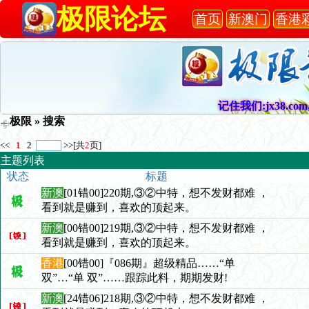
极限论坛
首页
新澳门
香港
记住我们:jx38.com,
极限
» 搜索
<<
1
2
>>
[共
2
页]
主题列表
状态
标题
新澳
[01错00]220期,③②中特，想不发财都难 ，
看到就是赚到，喜欢的顶起来。
新澳
[00错00]219期,③②中特，想不发财都难 ，
看到就是赚到，喜欢的顶起来。
香港
[00错00]『086期』超级精品……“单
双”…“单 双”……跟踪此料，期期发财!
新澳
[24错06]218期,③②中特，想不发财都难 ，